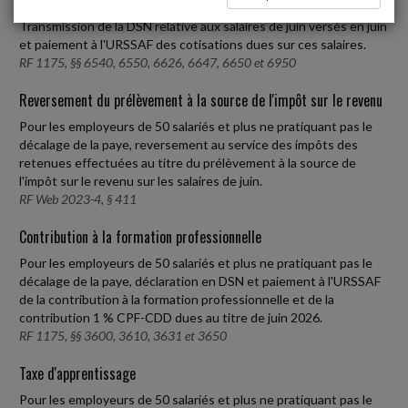
Employeurs de 50 salariés et plus
Transmission de la DSN relative aux salaires de juin versés en juin
et paiement à l'URSSAF des cotisations dues sur ces salaires.
RF 1175, §§ 6540, 6550, 6626, 6647, 6650 et 6950
Reversement du prélèvement à la source de l'impôt sur le revenu
Pour les employeurs de 50 salariés et plus ne pratiquant pas le
décalage de la paye, reversement au service des impôts des
retenues effectuées au titre du prélèvement à la source de
l'impôt sur le revenu sur les salaires de juin.
RF Web 2023-4, § 411
Contribution à la formation professionnelle
Pour les employeurs de 50 salariés et plus ne pratiquant pas le
décalage de la paye, déclaration en DSN et paiement à l'URSSAF
de la contribution à la formation professionnelle et de la
contribution 1 % CPF-CDD dues au titre de juin 2026.
RF 1175, §§ 3600, 3610, 3631 et 3650
Taxe d'apprentissage
Pour les employeurs de 50 salariés et plus ne pratiquant pas le