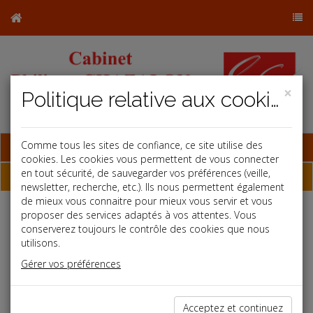
×
Politique relative aux cookies
Base documentaire
Comme tous les sites de confiance, ce site utilise des
cookies. Les cookies vous permettent de vous connecter
en tout sécurité, de sauvegarder vos préférences (veille,
Dépêches
newsletter, recherche, etc.). Ils nous permettent également
de mieux vous connaitre pour mieux vous servir et vous
proposer des services adaptés à vos attentes. Vous
Liste des dernières dépêches
conserverez toujours le contrôle des cookies que nous
utilisons.
Vie des affaires
Gérer vos préférences
30/04/2020
LE PLAFOND DU PAIEMENT SANS CONTACT RELEVÉ À 50 ?
Acceptez et continuez