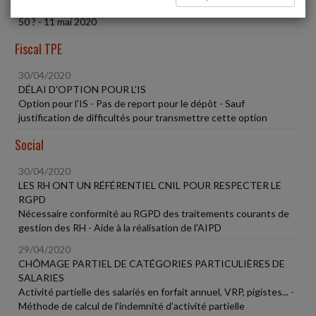
Paiement par carte sans contact - Relèvement du plafond à
50 ? - 11 mai 2020
Fiscal TPE
30/04/2020
DÉLAI D'OPTION POUR L'IS
Option pour l'IS - Pas de report pour le dépôt - Sauf
justification de difficultés pour transmettre cette option
Social
30/04/2020
LES RH ONT UN RÉFÉRENTIEL CNIL POUR RESPECTER LE
RGPD
Nécessaire conformité au RGPD des traitements courants de
gestion des RH - Aide à la réalisation de l'AIPD
29/04/2020
CHÔMAGE PARTIEL DE CATÉGORIES PARTICULIÈRES DE
SALARIES
Activité partielle des salariés en forfait annuel, VRP, pigistes... -
Méthode de calcul de l'indemnité d'activité partielle