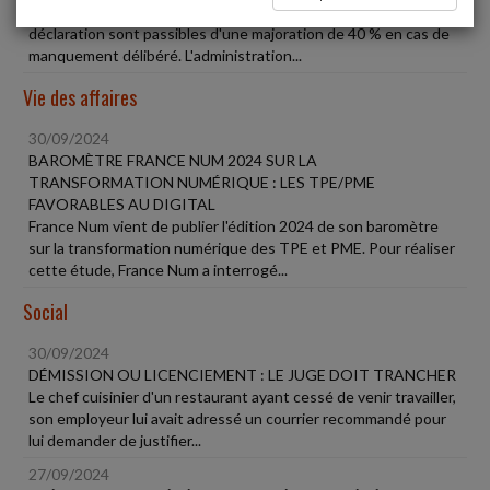
Les inexactitudes ou les omissions relevées dans une
déclaration sont passibles d'une majoration de 40 % en cas de
manquement délibéré. L'administration...
Vie des affaires
30/09/2024
BAROMÈTRE FRANCE NUM 2024 SUR LA
TRANSFORMATION NUMÉRIQUE : LES TPE/PME
FAVORABLES AU DIGITAL
France Num vient de publier l'édition 2024 de son baromètre
sur la transformation numérique des TPE et PME. Pour réaliser
cette étude, France Num a interrogé...
Social
30/09/2024
DÉMISSION OU LICENCIEMENT : LE JUGE DOIT TRANCHER
Le chef cuisinier d'un restaurant ayant cessé de venir travailler,
son employeur lui avait adressé un courrier recommandé pour
lui demander de justifier...
27/09/2024