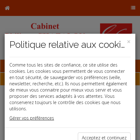
×
Politique relative aux cookies
Base documentaire
Comme tous les sites de confiance, ce site utilise des
cookies. Les cookies vous permettent de vous connecter
en tout sécurité, de sauvegarder vos préférences (veille,
Dépêches
newsletter, recherche, etc.). Ils nous permettent également
de mieux vous connaitre pour mieux vous servir et vous
proposer des services adaptés à vos attentes. Vous
Liste des dernières dépêches
conserverez toujours le contrôle des cookies que nous
utilisons.
Fiscal TPE
Gérer vos préférences
30/09/2024
MAJORATION DE 40 %
Acceptez et continuez