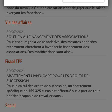
En vertu du principe d'une recodification à droit constant du
code du travail, la Cour de cassation vient de juger que le salarié
exerçant les fonctions...
Vie des affaires
30/07/2021
SOUTIEN AU FINANCEMENT DES ASSOCIATIONS
Pour encourager la vie associative, des mesures adoptées
récemment cherchent à favoriser le financement des
associations. Des modifications sont ainsi...
Fiscal TPE
30/07/2021
ABATTEMENT HANDICAPÉ POUR LES DROITS DE
SUCCESSION
Pour le calcul des droits de succession, un abattement
spécifique de 159 325 euros est effectué sur la part de tout
héritier incapable de travailler dans...
Social