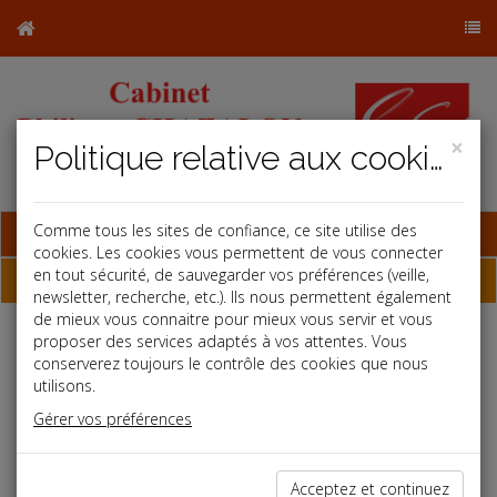
×
Politique relative aux cookies
Base documentaire
Comme tous les sites de confiance, ce site utilise des
cookies. Les cookies vous permettent de vous connecter
en tout sécurité, de sauvegarder vos préférences (veille,
Dépêches
newsletter, recherche, etc.). Ils nous permettent également
de mieux vous connaitre pour mieux vous servir et vous
proposer des services adaptés à vos attentes. Vous
Liste des dernières dépêches
conserverez toujours le contrôle des cookies que nous
utilisons.
Social
Gérer vos préférences
30/07/2021
CDD : PROTECTION DU CONSEILLER DU SALARIÉ
Acceptez et continuez