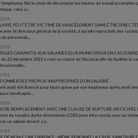
l'employeur fait le choix de décompter les heures de travail accomplies
ique, celui-ci...
/2026
LARIÉ PEUT ÊTRE VICTIME DE HARCÈLEMENT SANS ÊTRE DIRECTE
e avec le directeur général de la société, à qui elle reprochait des « prat
 du personnel,...
/2026
AGES GARANTIS AUX SALARIÉS ÉLUS MUNICIPAUX EN CAS D'ABS
 du 22 décembre 2025 a créé un statut de l'élu local afin de faciliter la co
fessionnelle...
/2026
IONNER DES PROPOS INAPPROPRIÉS D'UN SALARIÉ
arié avait été licencié pour faute grave par son employeur après avoir te
leurs handicapés...
/2026
D DE REMPLACEMENT AVEC UNE CLAUSE DE RUPTURE ANTICIPÉE 
trat de travail à durée déterminée (CDD) peut être conclu avec un term
er un salarié absent. Le...
/2026
E DE NON-CONCURRENCE : MÊME PENDANT LA CRISE SANITAIRE D