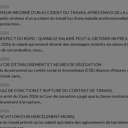
/2026
YEUR INFORMÉ D'UN ACCIDENT DU TRAVAIL APRÈS ENVOI DE LA 
lariés victimes d'un accident du travail (ou d'une maladie professionnelle
protection...
/2026
ESPECT DU RGPD : QUAND LE SALARIÉ PEUT-IL OBTENIR UN PRÉJU
 2016, le salarié qui entend obtenir des dommages-intérêts en raison 
 de son préjudice, sous...
/2026
U CSE D'ÉTABLISSEMENT ET HEURES DE DÉLÉGATION
lu du personnel au comité social et économique (CSE) dispose d'heures d
toral, sans...
/2026
ULE DE FONCTION ET RUPTURE DU CONTRAT DE TRAVAIL
 arrêt du 3 juin 2026, la Cour de cassation a jugé que la clause contract
ieurement à la rupture...
/2026
NCIATION D'UN HARCÈLEMENT MORAL
e du travail prévoit qu'un salarié qui relate des agissements de harcèlem
enciement est...