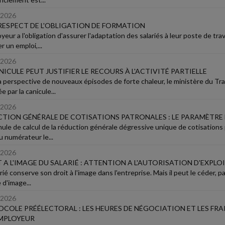
/2026
ESPECT DE L'OBLIGATION DE FORMATION
yeur a l'obligation d'assurer l'adaptation des salariés à leur poste de travai
 un emploi,...
/2026
NICULE PEUT JUSTIFIER LE RECOURS À L'ACTIVITÉ PARTIELLE
a perspective de nouveaux épisodes de forte chaleur, le ministère du Trava
e par la canicule...
/2026
TION GÉNÉRALE DE COTISATIONS PATRONALES : LE PARAMÈTRE D
mule de calcul de la réduction générale dégressive unique de cotisation
u numérateur le...
/2026
 A L'IMAGE DU SALARIÉ : ATTENTION A L'AUTORISATION D'EXPLO
rié conserve son droit à l'image dans l'entreprise. Mais il peut le céder, p
 d'image...
/2026
COLE PRÉÉLECTORAL : LES HEURES DE NÉGOCIATION ET LES FRA
EMPLOYEUR