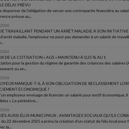
LE DÉLAI PRÉVU
e dispenser de l'obligation de verser une contrepartie financière au sala
rence prévue au...
/2026
IÉ TRAVAILLANT PENDANT UN ARRÊT MALADIE À SON INITIATIVE
d'arrêt maladie, l'employeur ne peut pas demander à un salarié de travailler (
...
/2026
UX DE LA COTISATION « AGS » MAINTENU À 0,25 % AU 1
ciation pour la gestion du régime de garantie des créances des salaires (
sement ou en...
/2026
LOYEUR MANQUE-T-IL À SON OBLIGATION DE RECLASSEMENT LORS
NCIEMENT ÉCONOMIQUE ?
'un employeur envisage de licencier un salarié pour motif économique, il d
bles ». Le périmètre...
/2026
IÉS AUSSI ÉLUS MUNICIPAUX : AVANTAGES SOCIAUX QU'ILS CON
 du 22 décembre 2025 a prévu la création d'un statut de l'élu local pour fa
ec la...