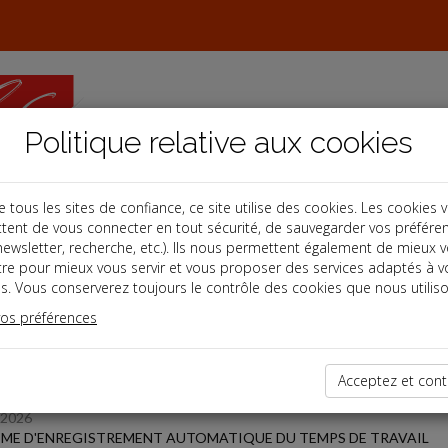
Politique relative aux cookies
ous les sites de confiance, ce site utilise des cookies. Les cookies 
tent de vous connecter en tout sécurité, de sauvegarder vos préfére
s
, newsletter, recherche, etc.). Ils nous permettent également de mieux 
tre pour mieux vous servir et vous proposer des services adaptés à v
s. Vous conserverez toujours le contrôle des cookies que nous utiliso
 des dernières dépêches
vos préférences
Acceptez et cont
/2026
ME D'ENREGISTREMENT AUTOMATIQUE DU TEMPS DE TRAVAIL