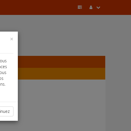
×
vous
nces
vous
os
ns.
inuez