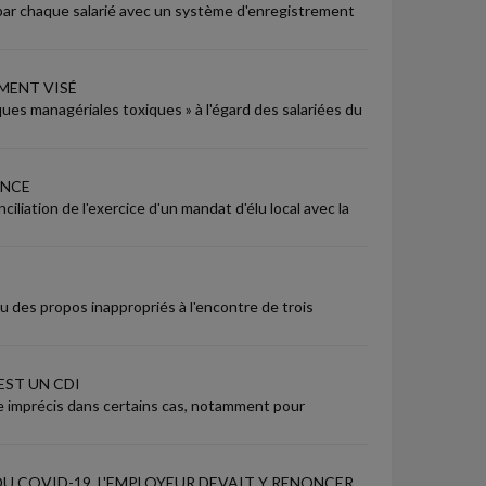
 par chaque salarié avec un système d'enregistrement
MENT VISÉ
iques managériales toxiques » à l'égard des salariées du
ENCE
nciliation de l'exercice d'un mandat d'élu local avec la
nu des propos inappropriés à l'encontre de trois
EST UN CDI
e imprécis dans certains cas, notamment pour
U COVID-19, L'EMPLOYEUR DEVAIT Y RENONCER