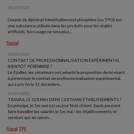
30/07/2025
L'oxyde de diphényl triméthylbenzoyl phosphine (ou TPO) est
une substance utilisée dans les produits pour les ongles
artificiels. Son usage ne sera plus...
Social
30/07/2025
CONTRAT DE PROFESSIONNALISATION EXPÉRIMENTAL
BIENTÔT PÉRENNISÉ ?
Le 3 juillet, les sénateurs ont adopté la proposition de loi visant
à pérenniser le contrat de professionnalisation expérimental,
qui a pris fin le 31 décembre...
29/07/2025
TRAVAIL LE 1ER MAI DANS CERTAINS ÉTABLISSEMENTS ?
En principe, le 1er mai est un jour férié chômé. Seuls peuvent
faire travailler les salariés le 1er mai « les établissements et
services qui, en raison...
Fiscal TPE