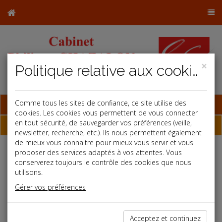
×
Politique relative aux cookies
Base documentaire
Comme tous les sites de confiance, ce site utilise des
cookies. Les cookies vous permettent de vous connecter
en tout sécurité, de sauvegarder vos préférences (veille,
Dépêches
newsletter, recherche, etc.). Ils nous permettent également
de mieux vous connaitre pour mieux vous servir et vous
proposer des services adaptés à vos attentes. Vous
Liste des dernières dépêches
conserverez toujours le contrôle des cookies que nous
utilisons.
Fiscal TPE
Gérer vos préférences
31/07/2025
QPV ET ZFU : LES BOFIP SONT À JOUR !
Acceptez et continuez