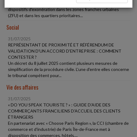
La loi de finances pour 2025 a prorogé l'échéance des
dispositifs d'exonération dans les zones franches urbaines
(ZFU) et dans les quartiers prioritaires...
Social
31/07/2025
REPRÉSENTANT DE PROXIMITÉ ET RÉFÉRENDUM DE
VALIDATION D'UN ACCORD D'ENTREPRISE : COMMENT
CONTESTER ?
Un décret du 8 juillet 2025 contient plusieurs mesures de
simplification de la procédure civile. L'une d'entre elles concerne
le tribunal compétent pour...
Vie des affaires
31/07/2025
« DO YOU SPEAK TOURISTE ? » : GUIDE D'AIDE DES
COMMERÇANTS FRANCILIENS D'ACCUEIL DES CLIENTS
ÉTRANGERS
En partenariat avec « Choose Paris Region », la CCI (chambre de
commerce et d'industrie) de Paris Île-de-France met à
disposition des commerces, hôtels,...